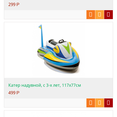
299
Р
Катер надувной, с 3-х лет, 117х77см
499
Р