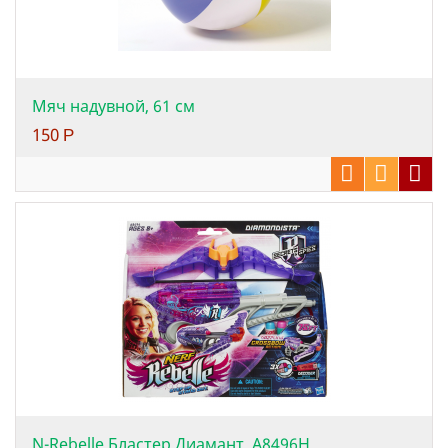
Мяч надувной, 61 см
150
Р
N-Rebelle Бластер Диамант, A8496H