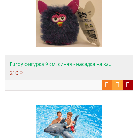
Furby фигурка 9 см. синяя - насадка на ка...
210
Р