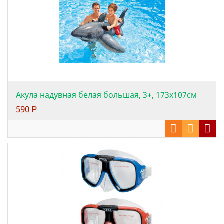
Акула надувная белая большая, 3+, 173х107см
590
Р