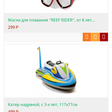
Маски для плавания "REEF RIDER", от 8 лет...
299
Р
Катер надувной, с 3-х лет, 117х77см
499
Р