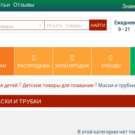
атьи
Отзывы
Ежеднев
овары
овары
9 - 21
КИ
РАСПРОДАЖА
ХИТЫ ПРОДАЖ
БРЕНДЫ
я детей
Детские товары для плавания
Маски и трубки
СКИ И ТРУБКИ
В этой категории нет т