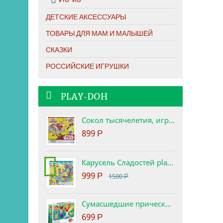
ДЕТСКИЕ АКСЕССУАРЫ
ТОВАРЫ ДЛЯ МАМ И МАЛЫШЕЙ
СКАЗКИ
РОССИЙСКИЕ ИГРУШКИ
PLAY-DOH
Сокол тысячелетия, игровой набор Star Wars Play-Doh
899
Р
Карусель Сладостей play-doh. Набор с пластилином.
-33%
999
Р
1500
Р
Сумасшедшие прически набор play-doh
699
Р