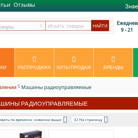
атьи
Отзывы
Ежеднев
овары
овары
9 - 21
КИ
РАСПРОДАЖА
ХИТЫ ПРОДАЖ
БРЕНДЫ
влении
Машины радиоуправляемые
АШИНЫ РАДИОУПРАВЛЯЕМЫЕ
овать по времени: новинки выше
32 На страницу