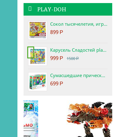
PLAY-DOH
Сокол тысячелетия, игровой набор Star Wars Play-Doh
899
Р
Карусель Сладостей play-doh. Набор с пластилином.
-33%
999
Р
1500
Р
Сумасшедшие прически набор play-doh
699
Р