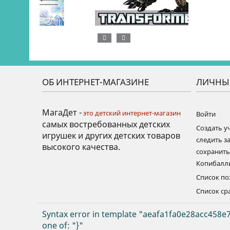
ОБ ИНТЕРНЕТ-МАГАЗИНЕ
ЛИЧНЫ
МагаДет -
это детский интернет-магазин
Войти
самых востребованных детских
Создать у
игрушек и других детских товаров
следить за
высокого качества.
сохранит
Копибалл
Список п
Список ср
Syntax error in template "aeafa1fa0e28acc458e7
one of: "}"