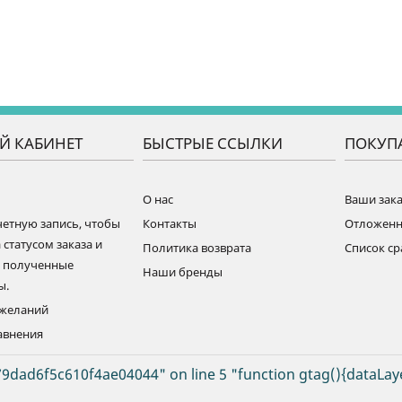
Й КАБИНЕТ
БЫСТРЫЕ ССЫЛКИ
ПОКУП
О нас
Ваши зак
четную запись, чтобы
Контакты
Отложен
 статусом заказа и
Политика возврата
Список с
ь полученные
Наши бренды
ы.
ожеланий
авнения
9dad6f5c610f4ae04044" on line 5 "function gtag(){dataLay