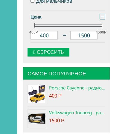
Для мальчиков
−
Цена
400
1500
Р
Р
–
СБРОСИТЬ
САМОЕ ПОПУЛЯРНОЕ
Porsche Cayenne - радиоуправляемая машина 1:32 Rastar
400
Р
Volkswagen Touareg - радиоуправляемая машинка, 1:14
1500
Р