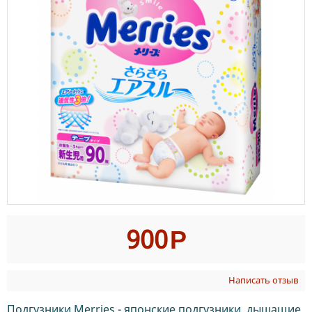
900
Р
Написать отзыв
Подгузники Merries - японские подгузники, дышащие