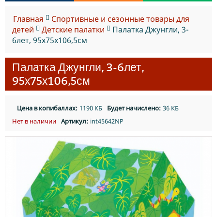
Главная
Спортивные и сезонные товары для
детей
Детские палатки
Палатка Джунгли, 3-
6лет, 95х75х106,5см
Палатка Джунгли, 3-6лет,
95х75х106,5см
Цена в копибаллах:
1190 КБ
Будет начислено:
36 КБ
Нет в наличии
Артикул:
int45642NP