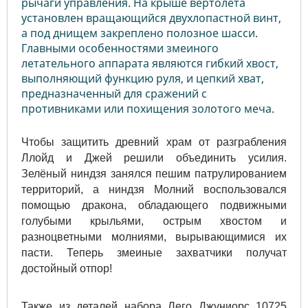
рычаги управления. На крыше вертолёта
установлен вращающийся двухлопастной винт,
а под днищем закреплено полозное шасси.
Главными особенностями змеиного
летательного аппарата являются гибкий хвост,
выполняющий функцию руля, и цепкий хват,
предназначенный для сражений с
противниками или похищения золотого меча.
Чтобы защитить древний храм от разграбления
Ллойд и Джей решили объединить усилия.
Зелёный ниндзя занялся пешим патрулированием
территорий, а ниндзя Молний воспользовался
помощью дракона, обладающего подвижными
голубыми крыльями, острым хвостом и
разноцветными молниями, вырывающимися их
пасти. Теперь змеиные захватчики получат
достойный отпор!
Также из деталей набора Лего Джуниорс 10725