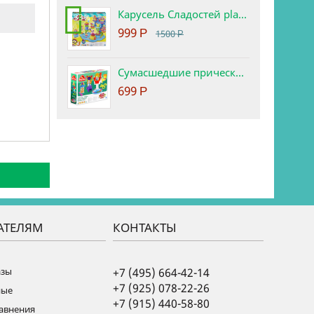
Карусель Сладостей play-doh. Набор с пластилином.
-33%
999
Р
1500
Р
Сумасшедшие прически набор play-doh
699
Р
АТЕЛЯМ
КОНТАКТЫ
азы
+7 (495) 664-42-14
+7 (925) 078-22-26
ные
+7 (915) 440-58-80
равнения