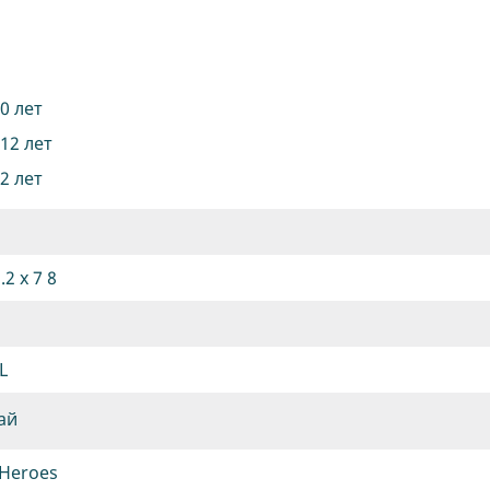
10 лет
 12 лет
12 лет
.2 х 7 8
L
ай
 Heroes