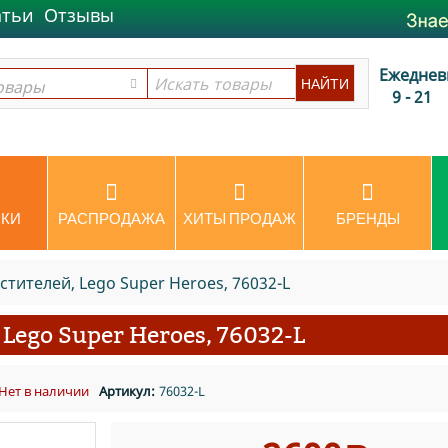
атьи
Отзывы
Ежеднев
овары
овары
9 - 21
КИ
РАСПРОДАЖА
ХИТЫ ПРОДАЖ
БРЕНДЫ
тителей, Lego Super Heroes, 76032-L
 Lego Super Heroes, 76032-L
Нет в наличии
Артикул:
76032-L