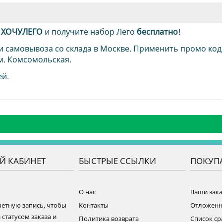
д
ХОЧУЛЕГО
и получите набор Лего
бесплатно
!
и самовывоза со склада в Москве. Применить промо код
м. Комсомольская.
ей.
Й КАБИНЕТ
БЫСТРЫЕ ССЫЛКИ
ПОКУП
О нас
Ваши зак
четную запись, чтобы
Контакты
Отложен
 статусом заказа и
Политика возврата
Список с