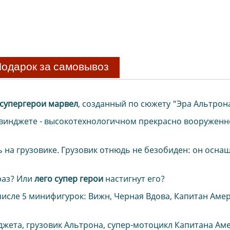
одарок за самовывоз
супергерои марвел
, созданный по сюжету "Эра Альтрон
квинджете - высокотехнологичном прекрасно вооружен
ь на грузовике. Грузовик отнюдь не безобиден: он осна
 раз? Или
лего супер герои
настигнут его?
числе 5 минифигурок: Вижн, Черная Вдова, Капитан Амер
джета, грузовик Альтрона, супер-мотоцикл Капитана Ам