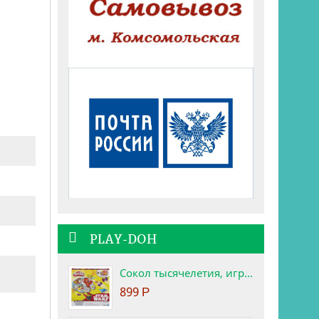
PLAY-DOH
Сокол тысячелетия, игровой набор Star Wars Play-Doh
899
Р