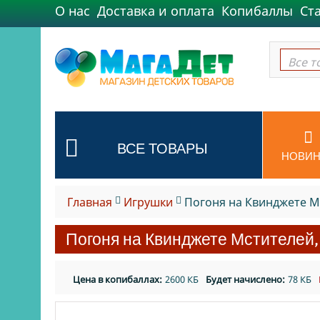
О нас
Доставка и оплата
Копибаллы
Ст
Все т
Все т
ВСЕ ТОВАРЫ
НОВИН
Главная
Игрушки
Погоня на Квинджете Мс
Погоня на Квинджете Мстителей,
Цена в копибаллах:
2600 КБ
Будет начислено:
78 КБ