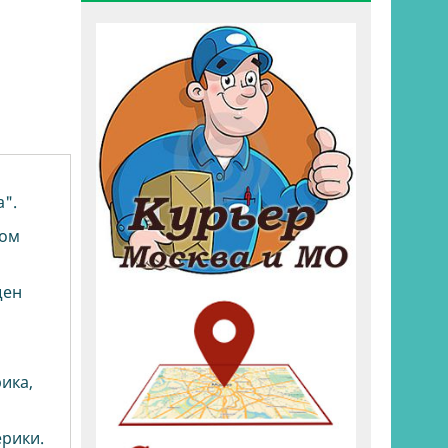
а".
ном
щен
ика,
ерики.