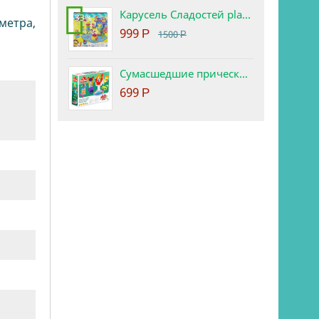
Карусель Сладостей play-doh. Набор с пластилином.
-33%
метра,
999
Р
1500
Р
Сумасшедшие прически набор play-doh
699
Р