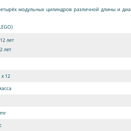
 четырёх модульных цилиндров различной длины и диа
(LEGO)
 12 лет
12 лет
 х 12
масса
-mr
c