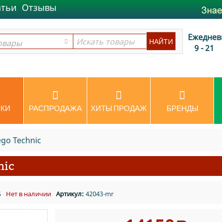
атьи
Отзывы
Ежеднев
овары
овары
9 - 21
КИ
РАСПРОДАЖА
ХИТЫ ПРОДАЖ
БРЕНДЫ
go Technic
nic
Б
Нет в наличии
Артикул:
42043-mr