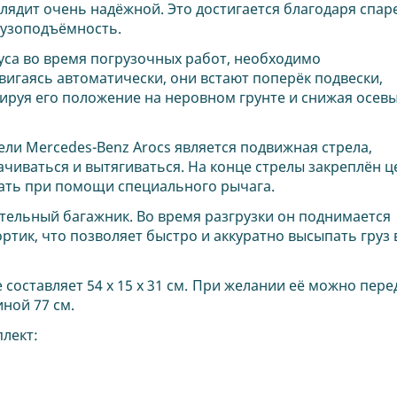
глядит очень надёжной. Это достигается благодаря спа
узоподъёмность.
са во время погрузочных работ, необходимо
игаясь автоматически, они встают поперёк подвески,
ируя его положение на неровном грунте и снижая осев
и Mercedes-Benz Arocs является подвижная стрела,
ачиваться и вытягиваться. На конце стрелы закреплён 
вать при помощи специального рычага.
тельный багажник. Во время разгрузки он поднимается
ртик, что позволяет быстро и аккуратно высыпать груз 
составляет 54 х 15 х 31 см. При желании её можно пере
ной 77 см.
плект: