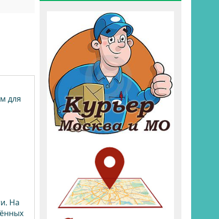
м для
и. На
лённых