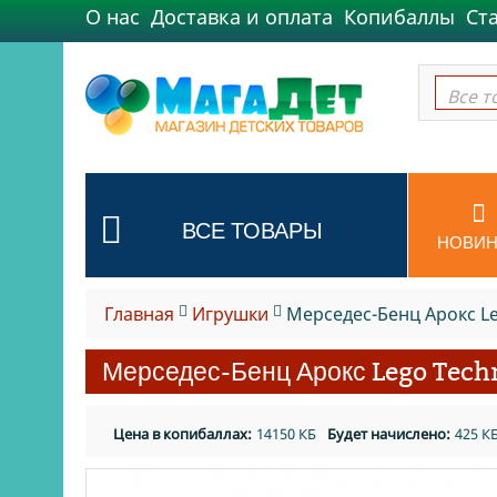
О нас
Доставка и оплата
Копибаллы
Ст
Все т
Все т
ВСЕ ТОВАРЫ
НОВИН
Главная
Игрушки
Мерседес-Бенц Арокс Le
Мерседес-Бенц Арокс Lego Tech
Цена в копибаллах:
14150 КБ
Будет начислено:
425 К