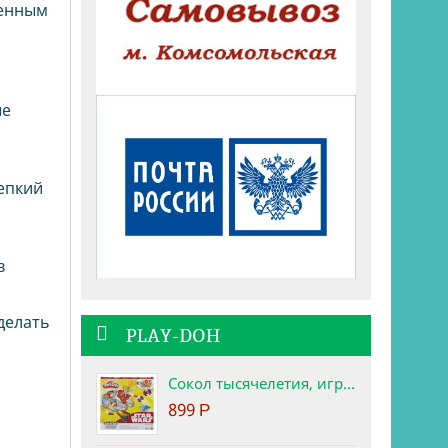
ренным
ые
цепкий
в
делать
PLAY-DOH
Сокол тысячелетия, игровой набор Star Wars Play-Doh
899
Р