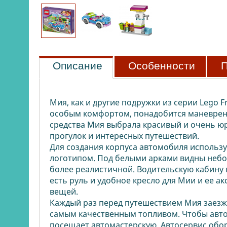
Описание
Особенности
П
Мия, как и другие подружки из серии Lego 
особым комфортом, понадобится маневренн
средства Мия выбрала красивый и очень ю
прогулок и интересных путешествий.
Для создания корпуса автомобиля использ
логотипом. Под белыми арками видны небо
более реалистичной. Водительскую кабину 
есть руль и удобное кресло для Мии и ее 
вещей.
Каждый раз перед путешествием Мия заезж
самым качественным топливом. Чтобы авто
посещает автомастерскую. Автосервис об