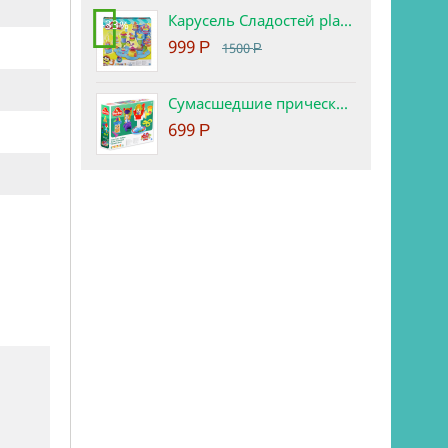
Карусель Сладостей play-doh. Набор с пластилином.
-33%
999
Р
1500
Р
Сумасшедшие прически набор play-doh
699
Р