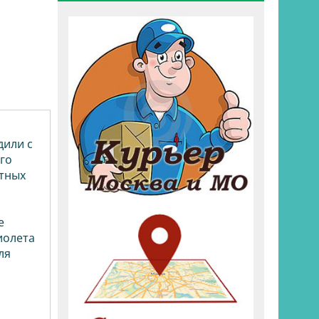
дили с
го
ртных
е
иолета
ля