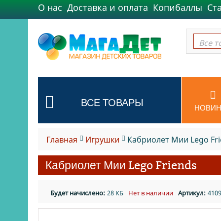
О нас
Доставка и оплата
Копибаллы
Ст
Все т
Все т
ВСЕ ТОВАРЫ
НОВИН
Главная
Игрушки
Кабриолет Мии Lego Fr
Кабриолет Мии Lego Friends
Будет начислено:
28 КБ
Нет в наличии
Артикул:
410