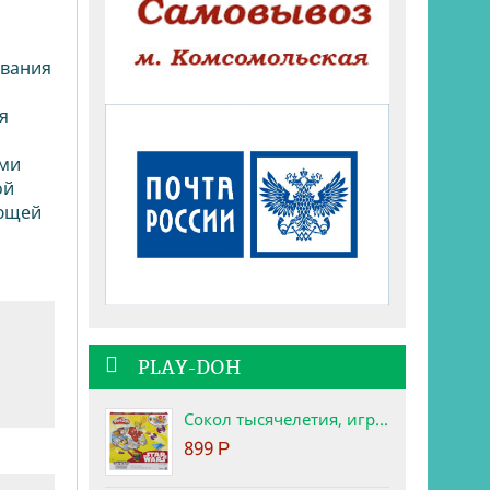
ования
я
ами
ой
оющей
PLAY-DOH
Сокол тысячелетия, игровой набор Star Wars Play-Doh
899
Р