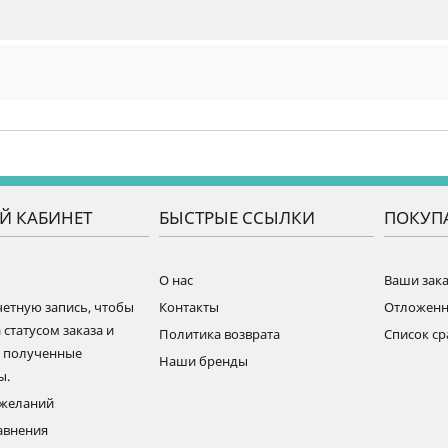
Й КАБИНЕТ
БЫСТРЫЕ ССЫЛКИ
ПОКУП
О нас
Ваши зак
четную запись, чтобы
Контакты
Отложен
 статусом заказа и
Политика возврата
Список с
ь полученные
Наши бренды
ы.
ожеланий
авнения