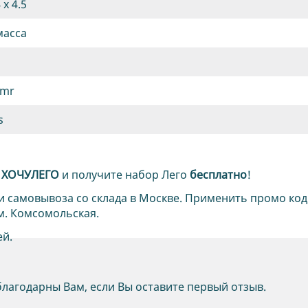
 х 4.5
масса
-mr
s
д
ХОЧУЛЕГО
и получите набор Лего
бесплатно
!
и самовывоза со склада в Москве. Применить промо код
м. Комсомольская.
ей.
благодарны Вам, если Вы оставите первый отзыв.