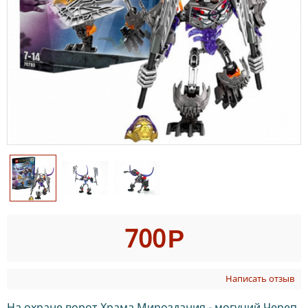
700
Р
Написать отзыв
На охране ворот Храма Мироздания - могучий Череп