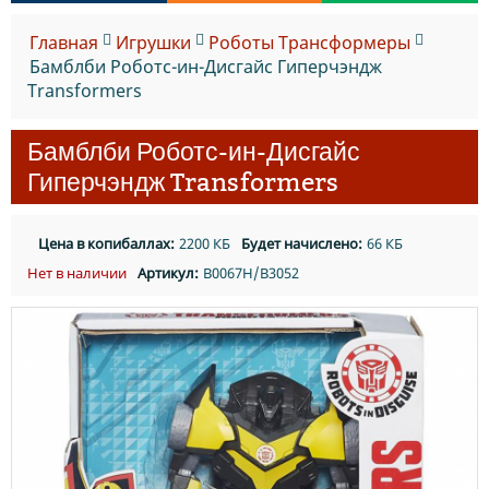
Главная
Игрушки
Роботы Транcформеры
Бамблби Роботс-ин-Дисгайс Гиперчэндж
Transformers
Бамблби Роботс-ин-Дисгайс
Гиперчэндж Transformers
Цена в копибаллах:
2200 КБ
Будет начислено:
66 КБ
Нет в наличии
Артикул:
B0067H/B3052