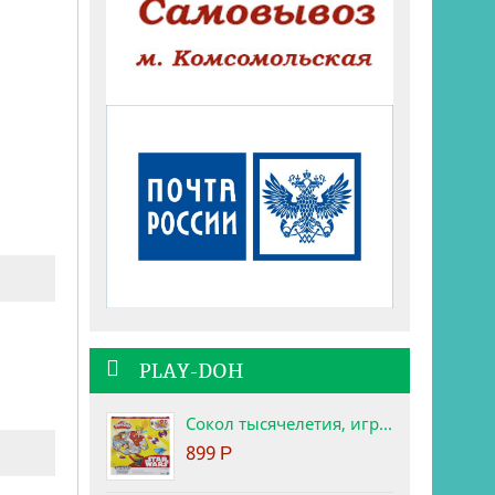
PLAY-DOH
Сокол тысячелетия, игровой набор Star Wars Play-Doh
899
Р