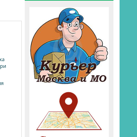
ка
три
ля