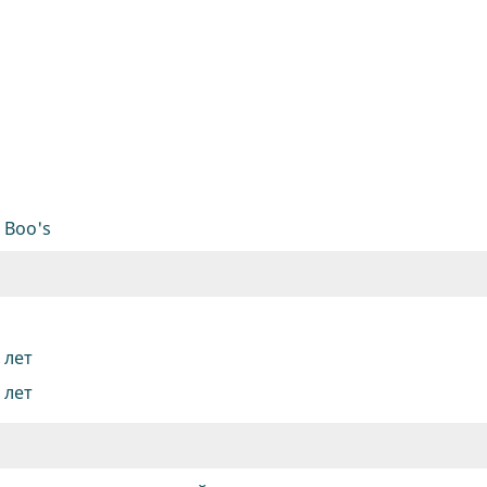
 Boo's
6 лет
8 лет