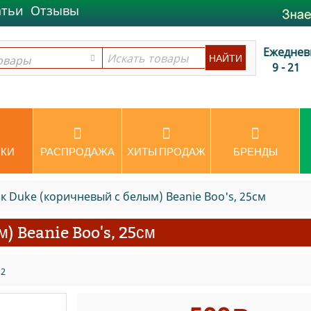
атьи
Отзывы
Ежеднев
овары
овары
9 - 21
КИ
РАСПРОДАЖА
ХИТЫ ПРОДАЖ
БРЕНДЫ
 Duke (коричневый с белым) Beanie Boo's, 25см
) Beanie Boo's, 25см
12