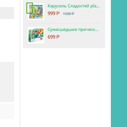
Карусель Сладостей play-doh. Набор с пластилином.
-33%
999
Р
1500
Р
Сумасшедшие прически набор play-doh
699
Р