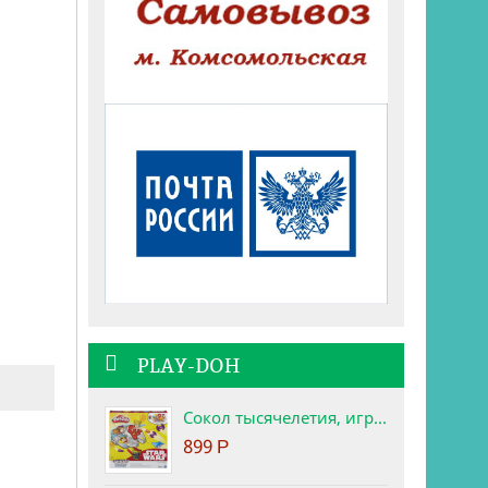
PLAY-DOH
Сокол тысячелетия, игровой набор Star Wars Play-Doh
899
Р