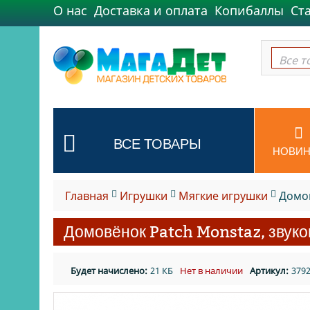
О нас
Доставка и оплата
Копибаллы
Ст
Все т
Все т
ВСЕ ТОВАРЫ
НОВИН
Главная
Игрушки
Мягкие игрушки
Домов
Домовёнок Patch Monstaz, звуко
Будет начислено:
21 КБ
Нет в наличии
Артикул:
379