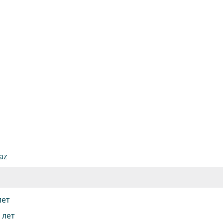
az
лет
6 лет