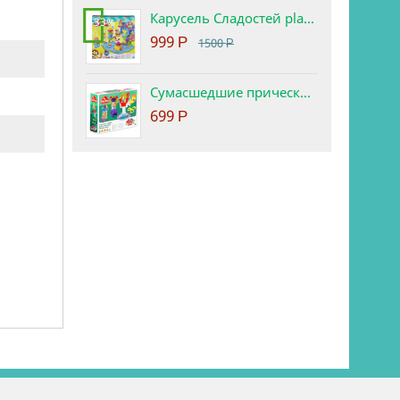
Карусель Сладостей play-doh. Набор с пластилином.
-33%
999
Р
1500
Р
Сумасшедшие прически набор play-doh
699
Р