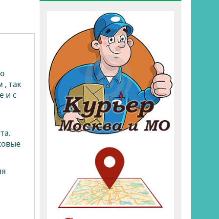
ую
 , так
е и с
та.
ковые
ля