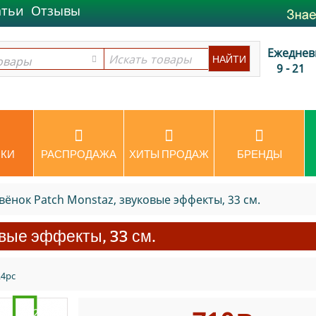
атьи
Отзывы
Ежеднев
овары
овары
9 - 21
КИ
РАСПРОДАЖА
ХИТЫ ПРОДАЖ
БРЕНДЫ
ёнок Patch Monstaz, звуковые эффекты, 33 см.
вые эффекты, 33 см.
24pc
-22%