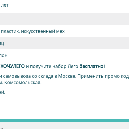
8 лет
 пластик, искусственный мех
пц
пон
д
ХОЧУЛЕГО
и получите набор Лего
бесплатно
!
и самовывоза со склада в Москве. Применить промо код
м. Комсомольская.
ей.