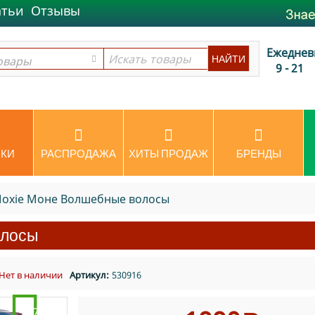
атьи
Отзывы
Ежеднев
овары
овары
9 - 21
КИ
РАСПРОДАЖА
ХИТЫ ПРОДАЖ
БРЕНДЫ
Moxie Моне Волшебные волосы
олосы
Нет в наличии
Артикул:
530916
-27%