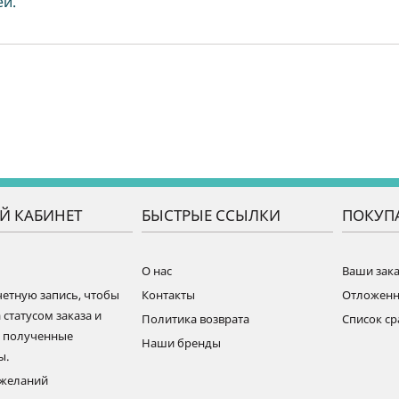
ей.
Й КАБИНЕТ
БЫСТРЫЕ ССЫЛКИ
ПОКУП
О нас
Ваши зак
четную запись, чтобы
Контакты
Отложен
 статусом заказа и
Политика возврата
Список с
ь полученные
Наши бренды
ы.
ожеланий