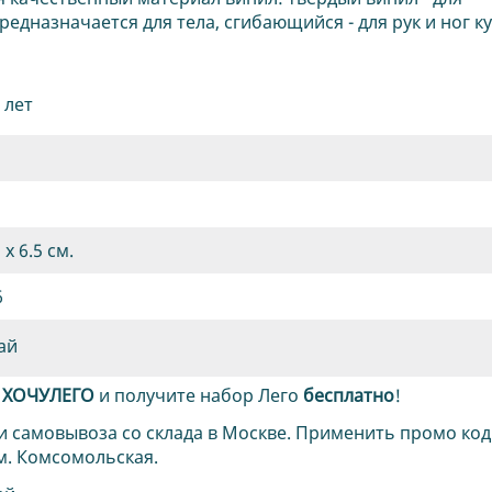
едназначается для тела, сгибающийся - для рук и ног ку
 лет
 x 6.5 см.
6
ай
д
ХОЧУЛЕГО
и получите набор Лего
бесплатно
!
и самовывоза со склада в Москве. Применить промо код
м. Комсомольская.