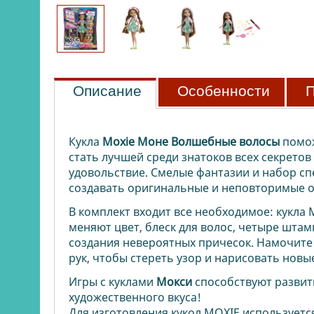
Описание
Особенности
П
Кукла
Moxie Моне Волшебные волосы
помо
стать лучшей среди знатоков всех секрето
удовольствие. Смелые фантазии и набор сп
создавать оригинальные и неповторимые 
В комплект входит все необходимое: кукла
меняют цвет, блеск для волос, четыре штам
создания невероятных причесок. Намочите 
рук, чтобы стереть узор и нарисовать новы
Игры с куклами
Мокс
и
способствуют развит
художественного вкуса!
Для изготовления кукол MOXIE используетс