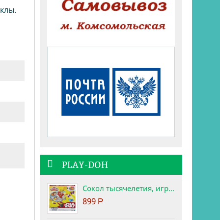
клы.
PLAY-DOH
Сокол тысячелетия, игровой набор Star Wars Play-Doh
899
Р