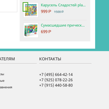
Карусель Сладостей play-doh. Набор с пластилином.
-33%
999
Р
1500
Р
Сумасшедшие прически набор play-doh
699
Р
АТЕЛЯМ
КОНТАКТЫ
азы
+7 (495) 664-42-14
+7 (925) 078-22-26
ные
+7 (915) 440-58-80
равнения