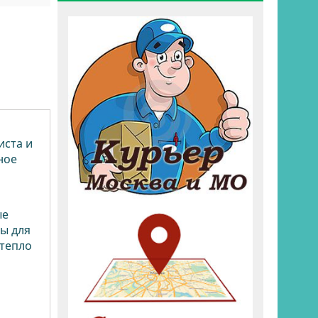
иста и
ное
ые
ры для
 тепло