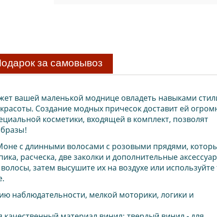
одарок за самовывоз
жет
вашей маленькой моднице овладеть навыками стил
в красоты. Создание модных причесок доставит ей огром
ециальной косметики, входящей в комплект, позволят
образы!
 Моне с длинными волосами с розовыми прядями, котор
пика, расческа, две заколки и дополнительные аксессуа
волосы, затем высушите их на воздухе или используйте
е.
ию наблюдательности, мелкой моторики, логики и
я качественный материал винил: твердый винил - для