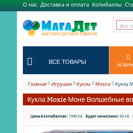
О нас
Доставка и оплата
Копибаллы
Ст
Все т
Все т
ВСЕ ТОВАРЫ
НОВИН
Главная
Игрушки
Куклы
Мокси
Кукла 
Кукла Moxie Моне Волшебные в
Цена в копибаллах:
1990 КБ
Будет начислено:
60 КБ