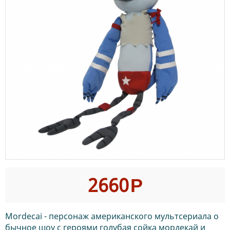
2660
Р
Mordecai - персонаж американского мультсериала о
бычное шоу с героями голубая сойка мордекай и