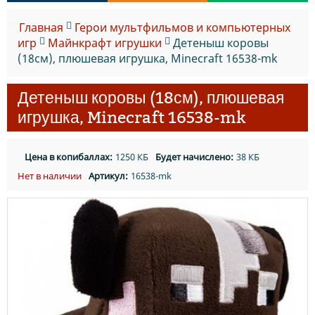
Главная
Герои мультфильмов и компьютерных
игр
Майнкрафт игрушки
Детеныш коровы
(18см), плюшевая игрушка, Minecraft 16538-mk
Детеныш коровы (18см), плюшевая
игрушка, Minecraft 16538-mk
Цена в копибаллах:
1250 КБ
Будет начислено:
38 КБ
Нет в наличии
Артикул:
16538-mk